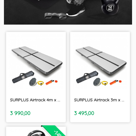
SURPLUS Airtrack 4m x 1m x 10cm
SURPLUS Airtrack 3m x 1m x 10cm
inkl.
inkl.
Pris
Pris
3 990,00
3 495,00
moms
moms
-14%