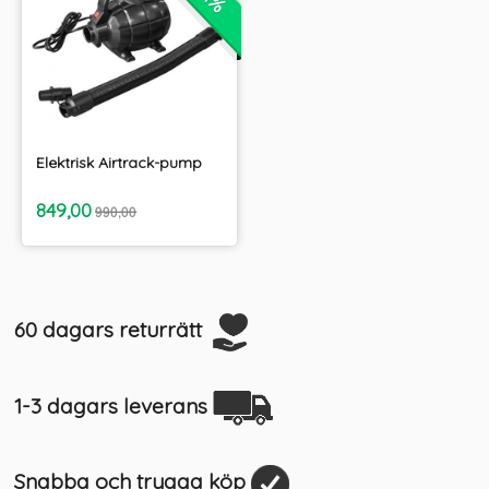
Elektrisk Airtrack-pump
inkl.
Erbjudande
849,00
990,00
moms
60 dagars returrätt
1-3 dagars leverans
Snabba och trygga köp