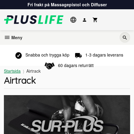
Gå
Fri frakt på Massagepistol och Diffuser
till
innehåll
Meny
Snabba och trygga köp
1-3 dagars leverans
60 dagars returrätt
Startsida
Airtrack
Airtrack