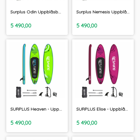
Surplus Odin Uppblåsbara SUP paket 10'8"
Surplus Nemesis Uppblåsbara SUP paket 10'8"
inkl.
inkl.
Pris
Pris
5 490,00
5 490,00
moms
moms
SURPLUS Heaven - Uppblåsbara SUP paket 9'9"
SURPLUS Elise - Uppblåsbara SUP paket 9'9"
inkl.
inkl.
Pris
Pris
5 490,00
5 490,00
moms
moms