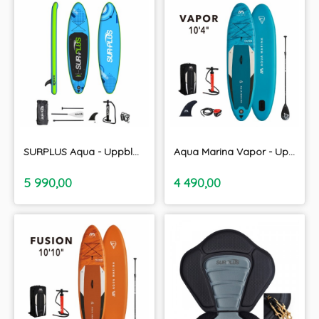
SURPLUS Aqua - Uppblåsbara SUP paket 10'4"
Aqua Marina Vapor - Uppblåsbara SUP paket 10'4"
inkl.
inkl.
Pris
Pris
5 990,00
4 490,00
moms
moms