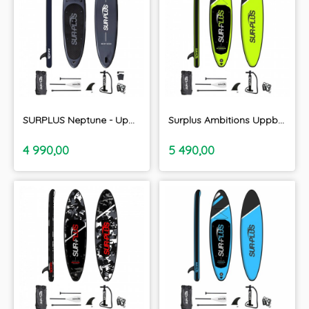
SURPLUS Neptune - Uppblåsbara SUP paket 10'8"
Surplus Ambitions Uppblåsbara SUP paket 10'8"
inkl.
inkl.
Pris
Pris
4 990,00
5 490,00
moms
moms