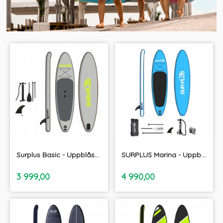
Surplus Basic - Uppblåsbara SUP paket 9´4"
SURPLUS Marina - Uppblåsbara SUP paket 10'8"
inkl.
inkl.
Pris
Pris
3 999,00
4 990,00
moms
moms