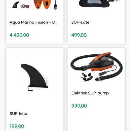
Aqua Marina Fusion - Uppblåsbara SUP paket 10'10"
SUP-säte
inkl.
inkl.
Pris
Pris
4 490,00
499,00
moms
moms
Elektrisk SUP-pump
inkl.
Pris
990,00
moms
SUP fena
inkl.
Pris
199,00
moms