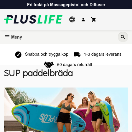
Gå
Fri frakt på Massagepistol och Diffuser
till
innehåll
Meny
Snabba och trygga köp
1-3 dagars leverans
60 dagars returrätt
SUP paddelbräda