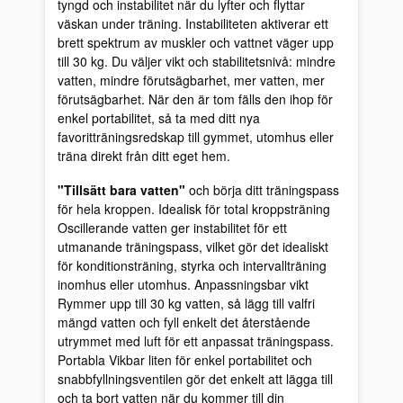
tyngd och instabilitet när du lyfter och flyttar
väskan under träning. Instabiliteten aktiverar ett
brett spektrum av muskler och vattnet väger upp
till 30 kg. Du väljer vikt och stabilitetsnivå: mindre
vatten, mindre förutsägbarhet, mer vatten, mer
förutsägbarhet. När den är tom fälls den ihop för
enkel portabilitet, så ta med ditt nya
favoritträningsredskap till gymmet, utomhus eller
träna direkt från ditt eget hem.
"Tillsätt bara vatten"
och börja ditt träningspass
för hela kroppen. Idealisk för total kroppsträning
Oscillerande vatten ger instabilitet för ett
utmanande träningspass, vilket gör det idealiskt
för konditionsträning, styrka och intervallträning
inomhus eller utomhus. Anpassningsbar vikt
Rymmer upp till 30 kg vatten, så lägg till valfri
mängd vatten och fyll enkelt det återstående
utrymmet med luft för ett anpassat träningspass.
Portabla Vikbar liten för enkel portabilitet och
snabbfyllningsventilen gör det enkelt att lägga till
och ta bort vatten när du kommer till din