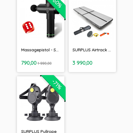
-60%
Massagepistol - SURPLUS PRO V2.0 - Fri Frakt
SURPLUS Airtrack 4m x 1m x 10cm
inkl.
inkl.
Erbjudande
Pris
790,00
3 990,00
1 990,00
moms
moms
-71%
SURPLUS Pullrope