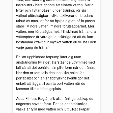
instabilitet - bara genom att tillsätta vatten. När du
lyfter och flyttar påsen under träning, rör sig
vattnet oförutsägbart, vilket aktiverar ett bredare
utbud av muskler för att hjälpa dig att hålla påsen
stabil. Mindre vatten, mindre förutsägbarhet. Mer
vatten, mer förutsägbarhet. Till skillnad från andra
vattenpåsar är våra genomskinliga så att du kan
bestämma exakt hur mycket vatten du vill ha i den
varje gång du tränar.
En lätt uppblåsbar fotpump låter dig utan
ansträngning fylla det återstående utrymmet med
luft så att det behåller sin pillerform när du tränar.
När den är tom fälls den ihop lika enkel för
portabilitet och en snabbfyllningsventil gör det
enkelt att lägga till och ta bort vatten när du
kommer till din träningsplats.
Aqua Fitness Bag är olik alla träningsredskap du
någonsin använt förut. Denna genomskinliga
väska är fylld med vatten och luft vilket skapar