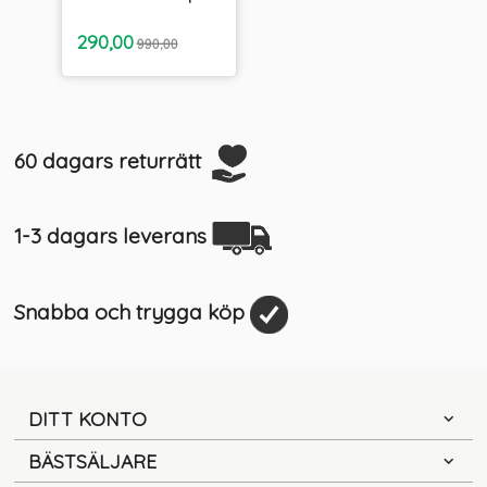
inkl.
Erbjudande
290,00
990,00
moms
60 dagars returrätt
1-3 dagars leverans
Snabba och trygga köp
DITT KONTO
BÄSTSÄLJARE