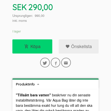
Erbjudande
SEK
290,00
Ursprungligen:
990,00
inkl. moms
I lager
Köpa
Önskelista
Produktinfo
"Tillsätt bara vatten"
beskriver nu din senaste
instabilitetsträning. Vår Aqua Bag låter dig inte
bara bestämma exakt hur tung du vill att den ska
vara, den låter dig också bestämma graden av