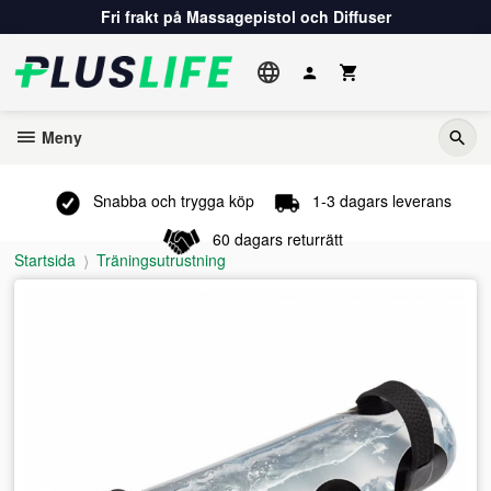
Gå
Fri frakt på Massagepistol och Diffuser
till
innehåll
Meny
Snabba och trygga köp
1-3 dagars leverans
60 dagars returrätt
Startsida
Träningsutrustning