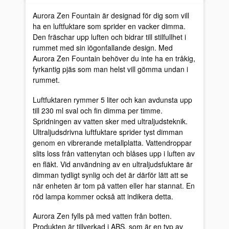
Aurora Zen Fountain är designad för dig som vill
ha en luftfuktare som sprider en vacker dimma.
Den fräschar upp luften och bidrar till stilfullhet i
rummet med sin iögonfallande design. Med
Aurora Zen Fountain behöver du inte ha en tråkig,
fyrkantig pjäs som man helst vill gömma undan i
rummet.
Luftfuktaren rymmer 5 liter och kan avdunsta upp
till 230 ml sval och fin dimma per timme.
Spridningen av vatten sker med ultraljudsteknik.
Ultraljudsdrivna luftfuktare sprider tyst dimman
genom en vibrerande metallplatta. Vattendroppar
slits loss från vattenytan och blåses upp i luften av
en fläkt. Vid användning av en ultraljudsfuktare är
dimman tydligt synlig och det är därför lätt att se
när enheten är tom på vatten eller har stannat. En
röd lampa kommer också att indikera detta.
Aurora Zen fylls på med vatten från botten.
Produkten är tillverkad i ABS, som är en typ av