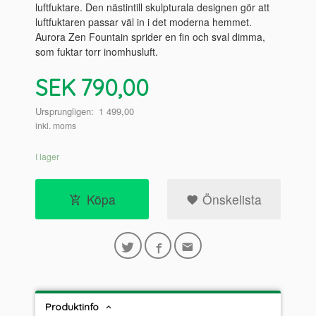
luftfuktare. Den nästintill skulpturala designen gör att
luftfuktaren passar väl in i det moderna hemmet.
Aurora Zen Fountain sprider en fin och sval dimma,
som fuktar torr inomhusluft.
Erbjudande
SEK
790,00
Ursprungligen:
1 499,00
inkl. moms
I lager
Köpa
Önskelista
Produktinfo