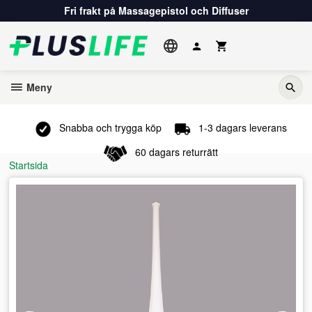
Gå
Fri frakt på Massagepistol och Diffuser
till
innehåll
Meny
Snabba och trygga köp
1-3 dagars leverans
60 dagars returrätt
Startsida