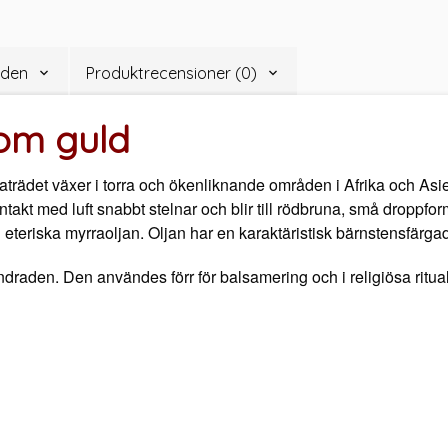
åden
Produktrecensioner (0)
som guld
rraträdet växer i torra och ökenliknande områden i Afrika och Asi
akt med luft snabbt stelnar och blir till rödbruna, små droppfor
eteriska myrraoljan. Oljan har en karaktäristisk bärnstensfärgad
raden. Den användes förr för balsamering och i religiösa ritualer.