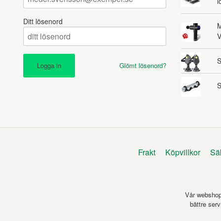
l
Ditt lösenord
M
V
S
Glömt lösenord?
S
Frakt
Köpvillkor
Sä
Vår webshop 
bättre ser