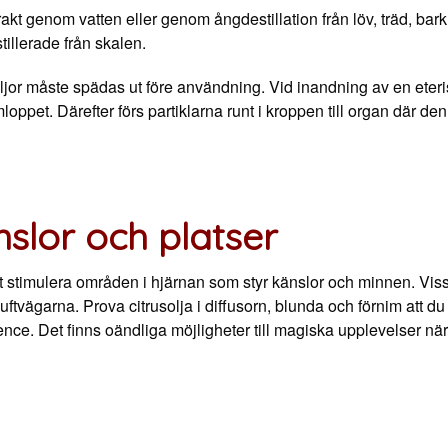
rakt genom vatten eller genom ångdestillation från löv, träd, bar
tillerade från skalen.
jor måste spädas ut före användning. Vid inandning av en eteris
loppet. Därefter förs partiklarna runt i kroppen till organ där de
nslor och platser
tt stimulera områden i hjärnan som styr känslor och minnen. Vi
tvägarna. Prova citrusolja i diffusorn, blunda och förnim att du 
ence. Det finns oändliga möjligheter till magiska upplevelser nä