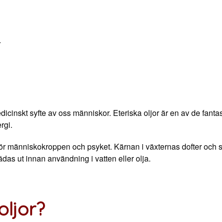
.
edicinskt syfte av oss människor. Eteriska oljor är en av de fantas
rgi.
 för människokroppen och psyket. Kärnan i växternas dofter och s
ädas ut innan användning i vatten eller olja.
oljor?