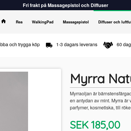
Fri frakt på Massagepistol och Diffuser
Rea
WalkingPad
Massagepistol
Diffuser och luftfu
bba och trygga köp
1-3 dagars leverans
60 daga
Myrra Natu
Myrraoljan är bärnstensfärgad
en antydan av mint. Myrra är 
parfymer, kosmetiska, till rök
Erbjudande
SEK
185,00