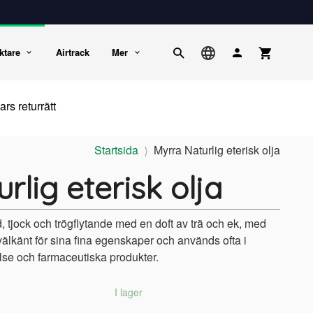
ktare
Airtrack
Mer
rs returrätt
Startsida
Myrra Naturlig eterisk olja
rlig eterisk olja
, tjock och trögflytande med en doft av trä och ek, med
välkänt för sina fina egenskaper och används ofta i
else och farmaceutiska produkter.
I lager