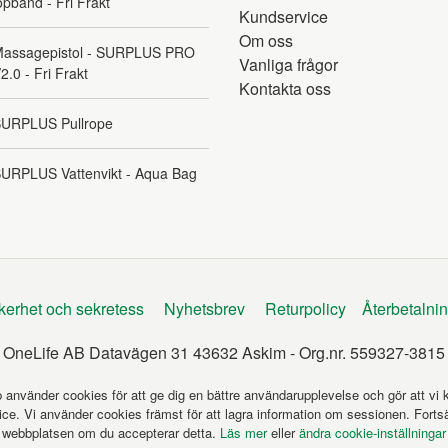
öpband - Fri Frakt
Kundservice
Om oss
assagepistol - SURPLUS PRO
Vanliga frågor
2.0 - Fri Frakt
Kontakta oss
URPLUS Pullrope
URPLUS Vattenvikt - Aqua Bag
kerhet och sekretess
Nyhetsbrev
Returpolicy
Återbetalni
OneLife AB Datavägen 31 43632 Askim - Org.nr. 559327-3815
använder cookies för att ge dig en bättre användarupplevelse och gör att vi 
vice. Vi använder cookies främst för att lagra information om sessionen. Forts
webbplatsen om du accepterar detta.
Läs mer
eller
ändra cookie-inställningar