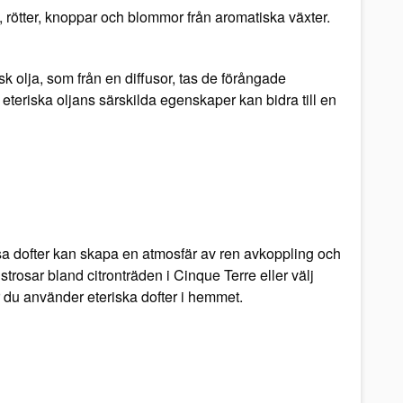
k, rötter, knoppar och blommor från aromatiska växter.
k olja, som från en diffusor, tas de förångade
n eteriska oljans särskilda egenskaper kan bidra till en
ssa dofter kan skapa en atmosfär av ren avkoppling och
strosar bland citronträden i Cinque Terre eller välj
r du använder eteriska dofter i hemmet.