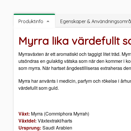
Produktinfo
Egenskaper & Användningsomr
Myrra lika värdefullt 
Myrraväxten är ett aromatiskt och taggigt litet träd. My
utsöndras en gulaktig vätska som när den kommer i kont
som myrra. När hartset ångdestilliseras extraheras den 
Myrra har använts i medicin, parfym och rökelse i århund
värdefullt som guld.
Växt:
Myrra (Commiphora Myrrah)
Växtdel:
Växtextrakt/harts
Ursprung:
Saudi Arabien