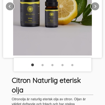
Prev
Ne
Citron Naturlig eterisk
olja
Citronolja är naturlig eterisk olja av citron. Oljan är
väldigt doftande och fräsch och har otaliga