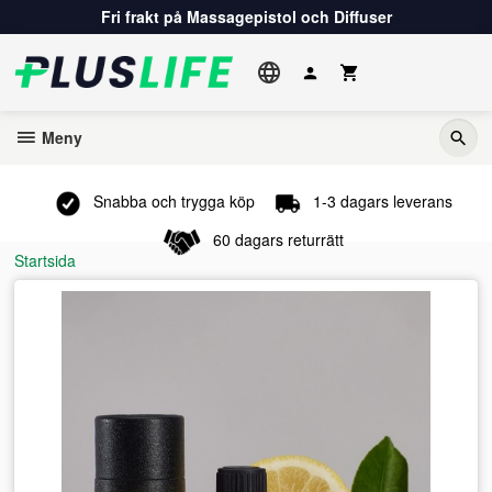
Gå
Fri frakt på Massagepistol och Diffuser
till
innehåll
Meny
Snabba och trygga köp
1-3 dagars leverans
60 dagars returrätt
Startsida