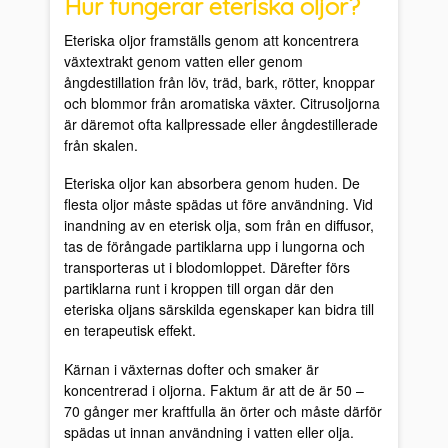
Hur fungerar eteriska oljor?
Eteriska oljor framställs genom att koncentrera
växtextrakt genom vatten eller genom
ångdestillation från löv, träd, bark, rötter, knoppar
och blommor från aromatiska växter. Citrusoljorna
är däremot ofta kallpressade eller ångdestillerade
från skalen.
Eteriska oljor kan absorbera genom huden. De
flesta oljor måste spädas ut före användning. Vid
inandning av en eterisk olja, som från en diffusor,
tas de förångade partiklarna upp i lungorna och
transporteras ut i blodomloppet. Därefter förs
partiklarna runt i kroppen till organ där den
eteriska oljans särskilda egenskaper kan bidra till
en terapeutisk effekt.
Kärnan i växternas dofter och smaker är
koncentrerad i oljorna. Faktum är att de är 50 –
70 gånger mer kraftfulla än örter och måste därför
spädas ut innan användning i vatten eller olja.