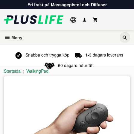
Gå
Fri frakt på Massagepistol och Diffuser
till
innehåll
Meny
Snabba och trygga köp
1-3 dagars leverans
60 dagars returrätt
Startsida
WalkingPad