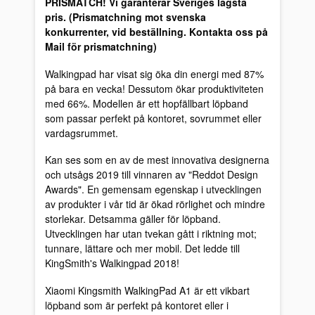
PRISMATCH! Vi garanterar Sveriges lägsta
pris. (Prismatchning mot svenska
konkurrenter, vid beställning. Kontakta oss på
Mail för prismatchning)
Walkingpad har visat sig öka din energi med 87%
på bara en vecka! Dessutom ökar produktiviteten
med 66%. Modellen är ett hopfällbart löpband
som passar perfekt på kontoret, sovrummet eller
vardagsrummet.
Kan ses som en av de mest innovativa designerna
och utsågs 2019 till vinnaren av "Reddot Design
Awards". En gemensam egenskap i utvecklingen
av produkter i vår tid är ökad rörlighet och mindre
storlekar. Detsamma gäller för löpband.
Utvecklingen har utan tvekan gått i riktning mot;
tunnare, lättare och mer mobil. Det ledde till
KingSmith's Walkingpad 2018!
Xiaomi Kingsmith WalkingPad A1 är ett vikbart
löpband som är perfekt på kontoret eller i