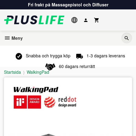
Gå
Fri frakt på Massagepistol och Diffuser
till
innehåll
Meny
Snabba och trygga köp
1-3 dagars leverans
60 dagars returrätt
Startsida
WalkingPad