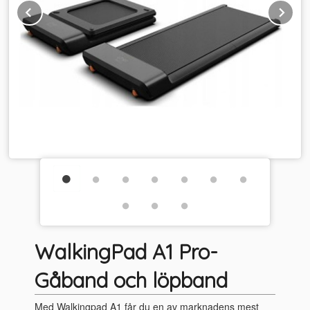
Prev
Ne
WalkingPad A1 Pro-
Gåband och löpband
Med Walkingpad A1 får du en av marknadens mest