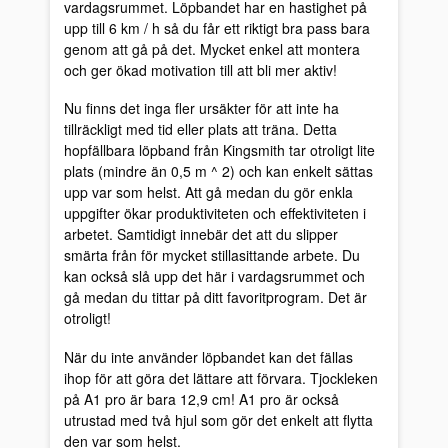
vardagsrummet. Löpbandet har en hastighet på
upp till 6 km / h så du får ett riktigt bra pass bara
genom att gå på det. Mycket enkel att montera
och ger ökad motivation till att bli mer aktiv!
Nu finns det inga fler ursäkter för att inte ha
tillräckligt med tid eller plats att träna. Detta
hopfällbara löpband från Kingsmith tar otroligt lite
plats (mindre än 0,5 m ^ 2) och kan enkelt sättas
upp var som helst. Att gå medan du gör enkla
uppgifter ökar produktiviteten och effektiviteten i
arbetet. Samtidigt innebär det att du slipper
smärta från för mycket stillasittande arbete. Du
kan också slå upp det här i vardagsrummet och
gå medan du tittar på ditt favoritprogram. Det är
otroligt!
När du inte använder löpbandet kan det fällas
ihop för att göra det lättare att förvara. Tjockleken
på A1 pro är bara 12,9 cm! A1 pro är också
utrustad med två hjul som gör det enkelt att flytta
den var som helst.