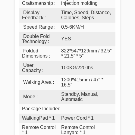
Craftsmanship
:
injection molding
Display
Time, Speed, Distance,
Feedback
:
Calories, Steps
Speed Range
:
0.5-6KM/H
Double Fold
YES
Technology
:
Folded
822*547*129mm / 32.5”
Dimensions
:
* 21.5” * 5”
User
100KG/220 lbs
Capacity
:
1200*415mm / 47” *
Walking Area
:
16.5”
Standby, Manual,
Mode
:
Automatic
Package Included
WalkingPad * 1
Power Cord * 1
Remote Control
Remote Control
* 1
Lanyard * 1