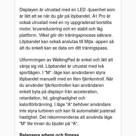
Displayen är utrustad med en LED -ljusenhet som
är lätt att se när du går på löpbandet. A1 Pro är
också utrustad med en ny uppgraderad borstlös
motor, brusreducering och en stabil och låg
plattform. Vilket gör din träningsprocess säkrare.
Löpbandet kan också anslutas till Mijia -appen så
att du enkelt kan se data om ditt träningspass.
Utformningen av WalkingPad är enkel och lätt att
vänja sig vid. Löpbandet är utrustat med två
sportlägen. I "M" -läge kan användaren styra
löpbandet manuellt med en liten fjärrkontroll. När
du använder fjärrkontrollen kan användaren
enkelt byta på displayn från acceleration,
retardation, tid, gånghastighet och
kaloriförbränning. I läge "A" behöver användare
inte styra turbinen och kan få automatiskt justerad
hastighet. Det rekommenderas att använda läge
"M" lite innan du bjuder på "A".
Balansera arbete och fitness