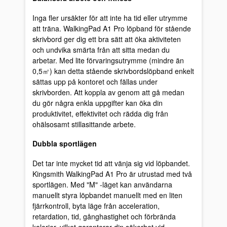
Inga fler ursäkter för att inte ha tid eller utrymme
att träna. WalkingPad A1 Pro löpband för stående
skrivbord ger dig ett bra sätt att öka aktiviteten
och undvika smärta från att sitta medan du
arbetar. Med lite förvaringsutrymme (mindre än
0,5㎡) kan detta stående skrivbordslöpband enkelt
sättas upp på kontoret och fällas under
skrivborden. Att koppla av genom att gå medan
du gör några enkla uppgifter kan öka din
produktivitet, effektivitet och rädda dig från
ohälsosamt stillasittande arbete.
Dubbla sportlägen
Det tar inte mycket tid att vänja sig vid löpbandet.
Kingsmith WalkingPad A1 Pro är utrustad med två
sportlägen. Med "M" -läget kan användarna
manuellt styra löpbandet manuellt med en liten
fjärrkontroll, byta läge från acceleration,
retardation, tid, gånghastighet och förbrända
kalorier, vilket garanterar din säkerhet vid