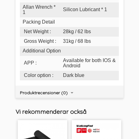
Allan Wrench *
Silicon Lubricant * 1
1
Packing Detail
Net Weight
:
28kg / 62 lbs
Gross Weight
:
31kg / 68 lbs
Additional Option
Available for both IOS &
APP
:
Android
Color option
:
Dark blue
Produktrecensioner (0)
Vi rekommenderar också